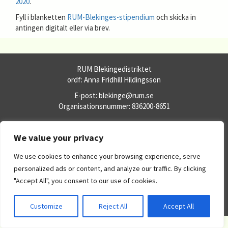
2020
.
Fyll i blanketten
RUM-Blekinges-stipendium
och skicka in
antingen digitalt eller via brev.
RUM Blekingedistriktet
ordf: Anna Fridhill Hildingsson
E-post: blekinge@rum.se
Organisationsnummer: 836200-8651
Fler RUM-webbplatser
We value your privacy
RUM.se
Dataskyddspolicy
We use cookies to enhance your browsing experience, serve
Om RUM:s webbplatser
personalized ads or content, and analyze our traffic. By clicking
Office 365
"Accept All", you consent to our use of cookies.
eBas
WordPress
Customize
Reject All
Accept All